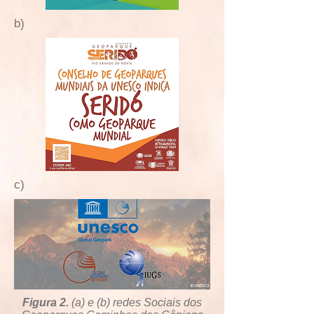
b)
c)
Figura 2.
(a) e (b) redes Sociais dos