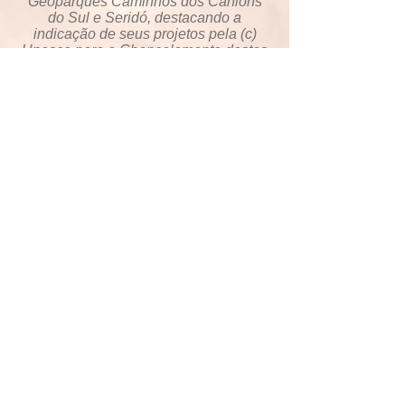
Geoparques Caminhos dos Cânions
do Sul e Seridó, destacando a
indicação de seus projetos pela (c)
Unesco para o Chancelamento destes
a “Geoparques Mundiais da entidade
das Nações Unidas – UNESCO” (
https://en.unesco.org/news/unesco-
global-geoparks-council)
Além disso, comemoramos também a
aprovação da UNESCO, entre os dias
8 e 11 de dezembro, que, por meio de
seu Conselho Global de Geoparques,
indicou para endosso o Caminhos dos
Cânions do Sul como um Geoparque
Mundial da Unesco. Também faz parte
desta mesma lista de aprovação outro
geoparque brasileiro: o Geoparque
Seridó/Rio Grande do Norte. Dessa
forma, o grupo GeoRoteiros
compartilha deste momento de alegria,
pois teve a possibilidade de fazer parte
desta história de reconhecimento dos