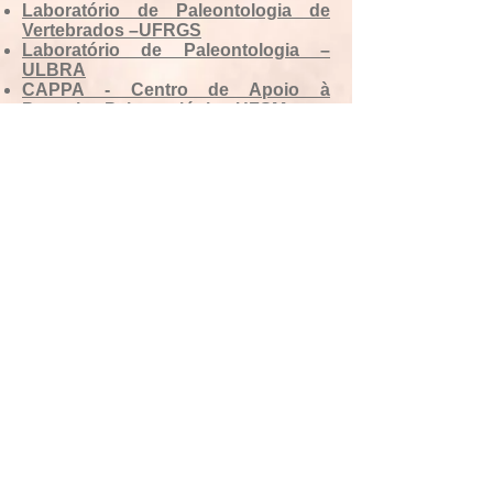
Laboratório de Paleontologia de
Vertebrados –UFRGS
Laboratório de Paleontologia –
ULBRA
CAPPA - Centro de Apoio à
Pesquisa Paleontológica-UFSM
A POSSE E A VENDA DE VESTÍGIOS
FOSSILÍFEROS É CRIME FEDERAL,
SEGUNDO A LEGISLAÇÃO VIGENTE!
O art. 2º, da Lei nº 8.176/91, qualifica
como criminosa a conduta de
exploração e comercialização de bens
da União, sem autorização ou em
desacordo com a obtida, conforme
disposto a seguir.
“Art. 2° Constitui crime contra o
patrimônio, na modalidade de
usurpação, produzir bens ou explorar
matéria-prima pertencentes à União,
sem autorização legal ou em
desacordo com as obrigações
impostas pelo título autorizativo. Pena: