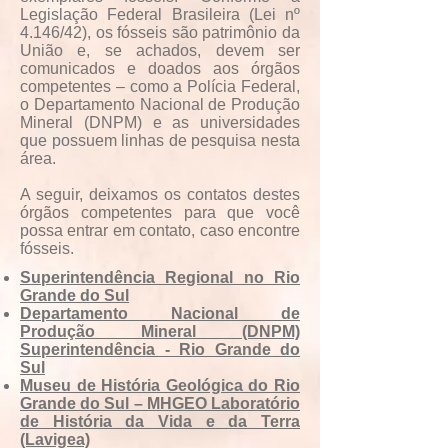
Legislação Federal Brasileira (Lei nº
4.146/42), os fósseis são patrimônio da
União e, se achados, devem ser
comunicados e doados aos órgãos
competentes – como a Polícia Federal,
o Departamento Nacional de Produção
Mineral (DNPM) e as universidades
que possuem linhas de pesquisa nesta
área.
A seguir, deixamos os contatos destes
órgãos competentes para que você
possa entrar em contato, caso encontre
fósseis.
Superintendência Regional no Rio
Grande do Sul
Departamento Nacional de
Produção Mineral (DNPM)
Superintendência - Rio Grande do
Sul
Museu de História Geológica do Rio
Grande do Sul – MHGEO Laboratório
de História da Vida e da Terra
(Lavigea)